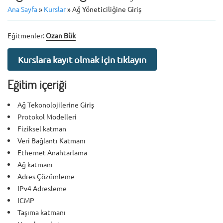
Ana Sayfa
»
Kurslar
»
Ağ Yöneticiliğine Giriş
Eğitmenler:
Ozan Bük
Kurslara kayıt olmak için tıklayın
Eğitim içeriği
Ağ Tekonolojilerine Giriş
Protokol Modelleri
Fiziksel katman
Veri Bağlantı Katmanı
Ethernet Anahtarlama
Ağ katmanı
Adres Çözümleme
IPv4 Adresleme
ICMP
Taşıma katmanı