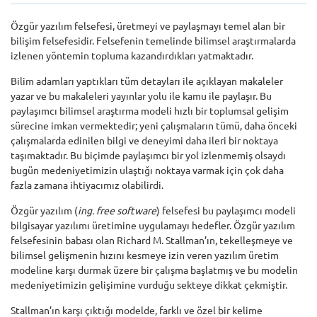
Özgür yazılım felsefesi, üretmeyi ve paylaşmayı temel alan bir
bilişim felsefesidir. Felsefenin temelinde bilimsel araştırmalarda
izlenen yöntemin topluma kazandırdıkları yatmaktadır.
Bilim adamları yaptıkları tüm detayları ile açıklayan makaleler
yazar ve bu makaleleri yayınlar yolu ile kamu ile paylaşır. Bu
paylaşımcı bilimsel araştırma modeli hızlı bir toplumsal gelişim
sürecine imkan vermektedir; yeni çalışmaların tümü, daha önceki
çalışmalarda edinilen bilgi ve deneyimi daha ileri bir noktaya
taşımaktadır. Bu biçimde paylaşımcı bir yol izlenmemiş olsaydı
bugün medeniyetimizin ulaştığı noktaya varmak için çok daha
fazla zamana ihtiyacımız olabilirdi.
Özgür yazılım (
ing. free software
) felsefesi bu paylaşımcı modeli
bilgisayar yazılımı üretimine uygulamayı hedefler. Özgür yazılım
felsefesinin babası olan Richard M. Stallman’ın, tekelleşmeye ve
bilimsel gelişmenin hızını kesmeye izin veren yazılım üretim
modeline karşı durmak üzere bir çalışma başlatmış ve bu modelin
medeniyetimizin gelişimine vurduğu sekteye dikkat çekmiştir.
Stallman’ın karşı çıktığı modelde, farklı ve özel bir kelime