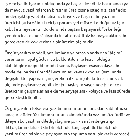
işlemciye ihtiyacınız olduğunda ya baştan kendiniz hazırlamalı ya
da mevcut yazılımlardan birisinin üreticisine isteğinizi tarif edip
bu değişikliği yaptırtmalısınız. Büyük ve başarılı bir yazılım
üreticisi bu isteğinizi tek bir potansiyel müşteri olduğunuz için
kabul etmeyecektir. Bu durumda baştan başlayarak “tekerleği
yeniden icat etmek” dışında bir alternatifiniz kalmayacaktır ki bu
gerçekten de çok verimsiz bir üretim biçimidir.
Özgür yazılım modeli, yazılımların yalnızca o anda ona “biçim”
verenlerin hayal güçleri ve beklentileri ile kısıtlı olduğu
alabildiğine özgür bir model sunar. Paylaşım esasına dayalı bu
modelde, herkes ürettiği yazılımları kaynak kodları (yazılımda
değişiklikler yapmak için gereken ilk form) ile birlikte sınırsız bir
biçimde paylaşır ve yenilikler bu paylaşım sayesinde bir önceki
üreticinin çalışmalarına eklemeler yapılarak kolayca ve kısa sürede
gerçekleştirilebilir.
Özgür yazılım felsefesi, yazılımın sınırlarının ortadan kaldırılması
amacını güder. Yazılımın sınırları kalmadığında yazılım özgürdür ve
dileyen bu yazılımı dilediği biçime çok kısa sürede getirip
ihtiyaçlarını daha etkin bir biçimde karşılayabilir. Bu biçimde
yazılım üretiminin ve paylaşımının topluma nasıl bir katkı vereceği